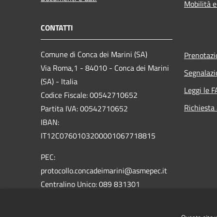
Mobilità e
CONTATTI
Comune di Conca dei Marini (SA)
Prenotaz
Via Roma,1 - 84010 - Conca dei Marini
Segnalazi
(SA) - Italia
Leggi le 
Codice Fiscale: 00542710652
Richiesta
Partita IVA: 00542710652
IBAN:
IT12C0760103200001067718815
PEC:
protocollo.concadeimarini@asmepec.it
Centralino Unico: 089 831301
Email:
comune@comuneconcadeimarini.it