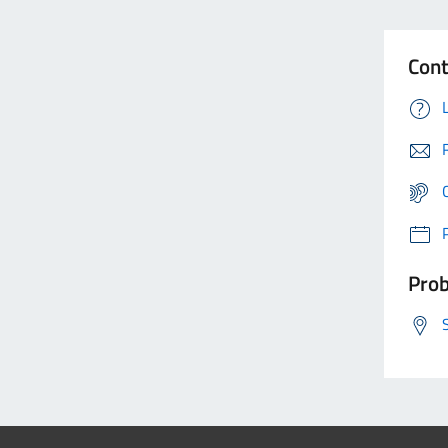
Cont
Prob