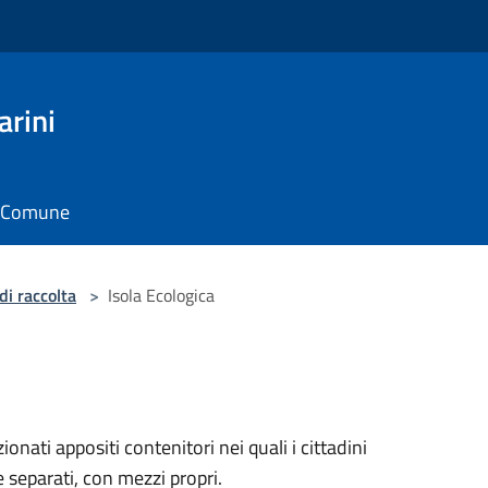
arini
il Comune
di raccolta
>
Isola Ecologica
onati appositi contenitori nei quali i cittadini
 separati, con mezzi propri.