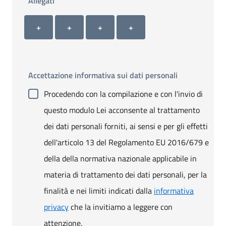
Allegati
Allegato 1
Allegato 2
Allegato 3
Allegato 4
+ Carica allegato 1
+ Carica allegato 2
+ Carica allegato 3
+ Carica allegato 4
+
+
+
+
Accettazione informativa sui dati personali
Procedendo con la compilazione e con l'invio di
questo modulo Lei acconsente al trattamento
dei dati personali forniti, ai sensi e per gli effetti
dell'articolo 13 del Regolamento EU 2016/679 e
della della normativa nazionale applicabile in
materia di trattamento dei dati personali, per la
finalità e nei limiti indicati dalla
informativa
privacy
che la invitiamo a leggere con
attenzione.