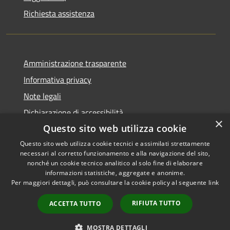
Richiesta assistenza
Amministrazione trasparente
Informativa privacy
Note legali
Dichiarazione di accessibilità
×
Questo sito web utilizza cookie
Questo sito web utilizza cookie tecnici e assimilati strettamente
necessari al corretto funzionamento e alla navigazione del sito,
RSS
Copyright © 2026 • Comune di
nonché un cookie tecnico analitico al solo fine di elaborare
informazioni statistiche, aggregate e anonime.
Accessibilità
Conca dei Marini • Powered by
Per maggiori dettagli, può consultare la cookie policy al seguente
link
Privacy
Municipium
Accesso
•
Cookie
redazione
RIFIUTA TUTTO
ACCETTA TUTTO
Mappa del sito
Obiettivi di accessibilità
MOSTRA DETTAGLI