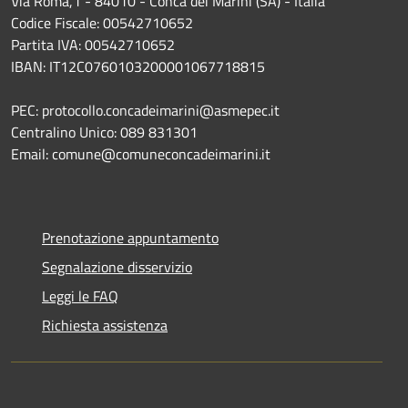
Via Roma,1 - 84010 - Conca dei Marini (SA) - Italia
Codice Fiscale: 00542710652
Partita IVA: 00542710652
IBAN: IT12C0760103200001067718815
PEC: protocollo.concadeimarini@asmepec.it
Centralino Unico: 089 831301
Email: comune@comuneconcadeimarini.it
Prenotazione appuntamento
Segnalazione disservizio
Leggi le FAQ
Richiesta assistenza