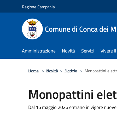
Salta al contenuto principale
Regione Campania
Comune di Conca dei M
Amministrazione
Novità
Servizi
Vivere 
Home
>
Novità
>
Notizie
>
Monopattini elettr
Monopattini elet
Dal 16 maggio 2026 entrano in vigore nuove di