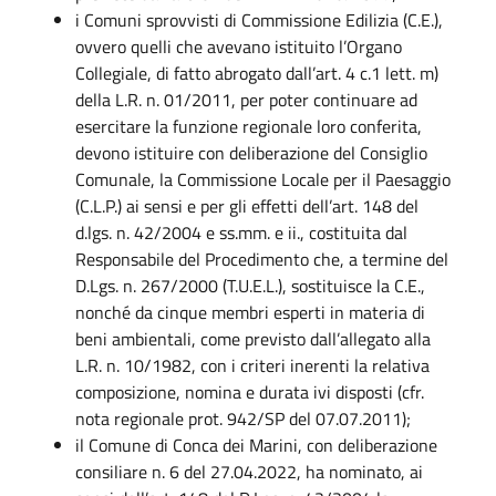
i Comuni sprovvisti di Commissione Edilizia (C.E.),
ovvero quelli che avevano istituito l’Organo
Collegiale, di fatto abrogato dall’art. 4 c.1 lett. m)
della L.R. n. 01/2011, per poter continuare ad
esercitare la funzione regionale loro conferita,
devono istituire con deliberazione del Consiglio
Comunale, la Commissione Locale per il Paesaggio
(C.L.P.) ai sensi e per gli effetti dell’art. 148 del
d.lgs. n. 42/2004 e ss.mm. e ii., costituita dal
Responsabile del Procedimento che, a termine del
D.Lgs. n. 267/2000 (T.U.E.L.), sostituisce la C.E.,
nonché da cinque membri esperti in materia di
beni ambientali, come previsto dall’allegato alla
L.R. n. 10/1982, con i criteri inerenti la relativa
composizione, nomina e durata ivi disposti (cfr.
nota regionale prot. 942/SP del 07.07.2011);
il Comune di Conca dei Marini, con deliberazione
consiliare n. 6 del 27.04.2022, ha nominato, ai