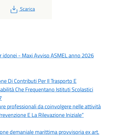
PDF
Scarica
per idonei - Maxi Avviso ASMEL anno 2026
e Di Contributi Per Il Trasporto E
abilità Che Frequentano Istituti Scolastici
7
ure professionali da coinvolgere nelle attività
Prevenzione E La Rilevazione Iniziale”
sione demaniale marittima provvisoria ex art.